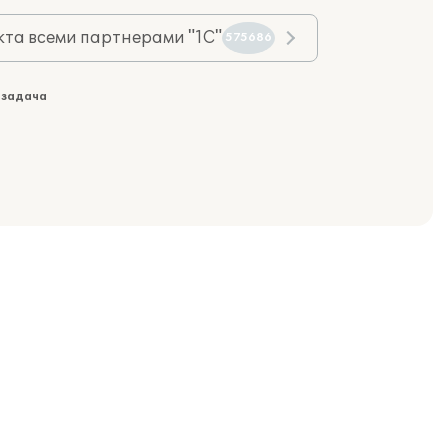
та всеми партнерами "1С"
575686
 задача