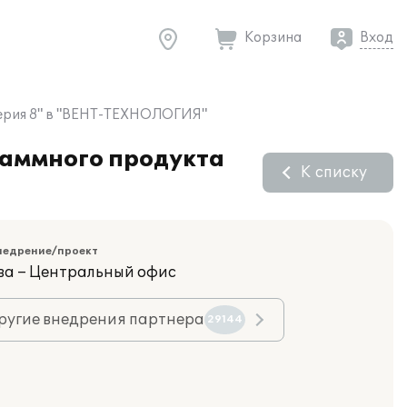
Корзина
Вход
лтерия 8" в "ВЕНТ-ТЕХНОЛОГИЯ"
раммного продукта
К списку
недрение/проект
ва – Центральный офис
ругие внедрения партнера
29144