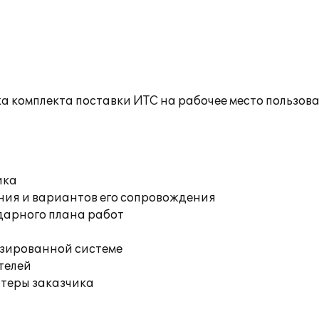
а комплекта поставки ИТС на рабочее место пользов
ика
ния и вариантов его сопровождения
дарного плана работ
изированной системе
телей
ютеры заказчика