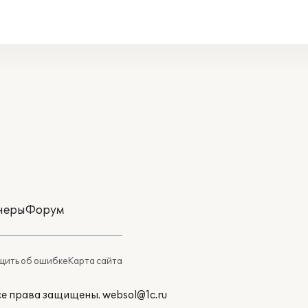
неры
Форум
ить об ошибке
Карта сайта
Все права защищены.
websol@1c.ru