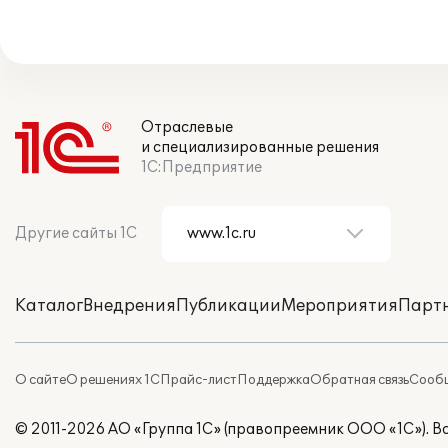
Отраслевые
и специализированные решения
1С:Предприятие
Другие сайты 1С
Каталог
Внедрения
Публикации
Мероприятия
Парт
О сайте
О решениях 1С
Прайс-лист
Поддержка
Обратная связь
Сообщ
© 2011-2026 АО «Группа 1С» (правопреемник ООО «1С»). 