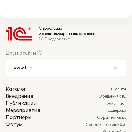
Отраслевые
и специализированные решения
1С:Предприятие
Другие сайты 1С
Каталог
О сайте
Внедрения
О решениях 1С
Публикации
Прайс-лист
Мероприятия
Поддержка
Партнеры
Обратная связь
Форум
Сообщить об ошибке
Карта сайта