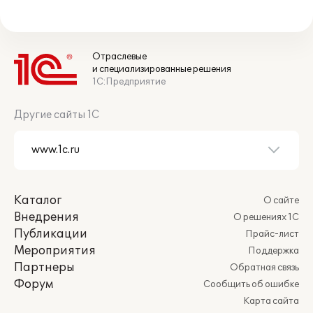
Отраслевые
и специализированные решения
1С:Предприятие
Другие сайты 1С
Каталог
О сайте
Внедрения
О решениях 1С
Публикации
Прайс-лист
Мероприятия
Поддержка
Партнеры
Обратная связь
Форум
Сообщить об ошибке
Карта сайта