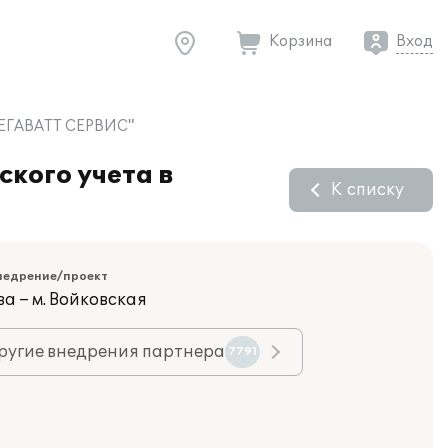
Корзина
Вход
"МЕГАВАТТ СЕРВИС"
кого учета в
К списку
недрение/проект
а – м. Войковская
ругие внедрения партнера
7791