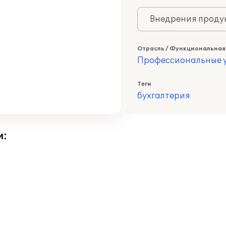
Внедрения продук
Отрасль / Функциональная
Профессиональные у
Теги
бухгалтерия
и: