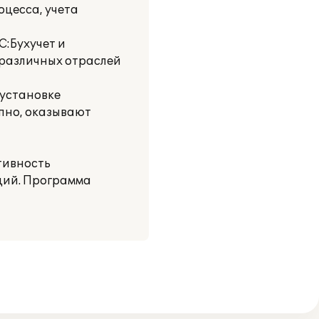
оцесса, учета
С:Бухучет и
 различных отраслей
 установке
упно, оказывают
тивность
ций. Программа