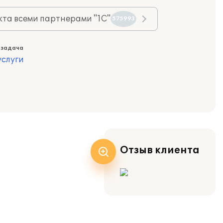
та всеми партнерами "1С"
575993
 задача
слуги
Отзыв клиента