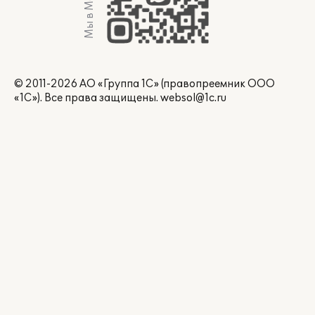
Мы в Max
© 2011-2026 АО «Группа 1С» (правопреемник ООО
«1С»). Все права защищены.
websol@1c.ru