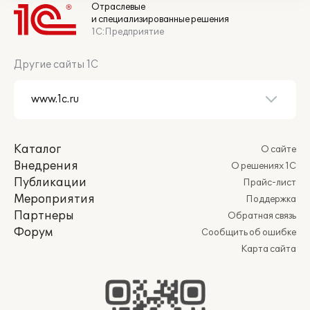
Отраслевые
и специализированные решения
1С:Предприятие
Другие сайты 1С
Каталог
О сайте
Внедрения
О решениях 1С
Публикации
Прайс-лист
Мероприятия
Поддержка
Партнеры
Обратная связь
Форум
Сообщить об ошибке
Карта сайта