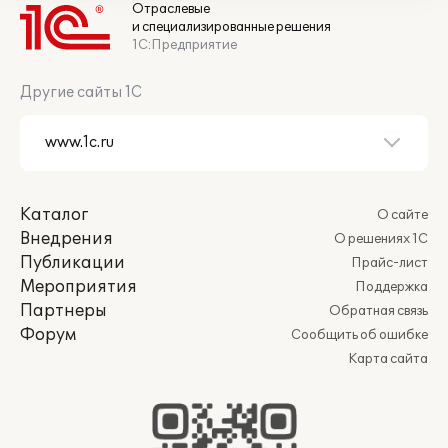
Отраслевые
и специализированные решения
1С:Предприятие
Другие сайты 1С
Каталог
О сайте
Внедрения
О решениях 1С
Публикации
Прайс-лист
Мероприятия
Поддержка
Партнеры
Обратная связь
Форум
Сообщить об ошибке
Карта сайта