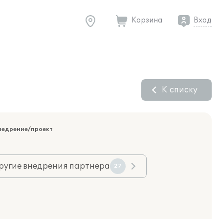
Корзина
Вход
К списку
недрение/проект
ругие внедрения партнера
27