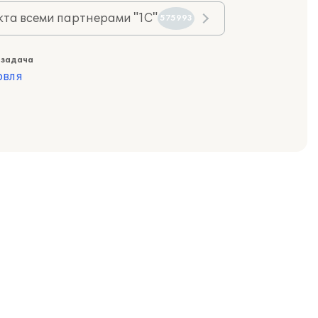
та всеми партнерами "1С"
575993
 задача
овля