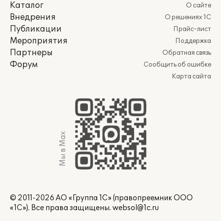
Каталог
О сайте
Внедрения
О решениях 1С
Публикации
Прайс-лист
Мероприятия
Поддержка
Партнеры
Обратная связь
Форум
Сообщить об ошибке
Карта сайта
Мы в Max
© 2011-2026 АО «Группа 1С» (правопреемник ООО
«1С»). Все права защищены.
websol@1c.ru