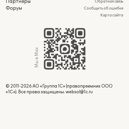
Партнеры
Обратная связь
Форум
Сообщить об ошибке
Карта сайта
Мы в Max
© 2011-2026 АО «Группа 1С» (правопреемник ООО
«1С»). Все права защищены.
websol@1c.ru