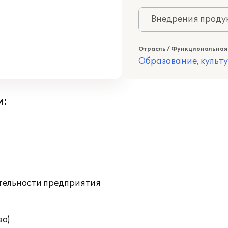
Внедрения продук
Отрасль / Функциональная
Образование, культ
и:
ятельности предприятия
во)