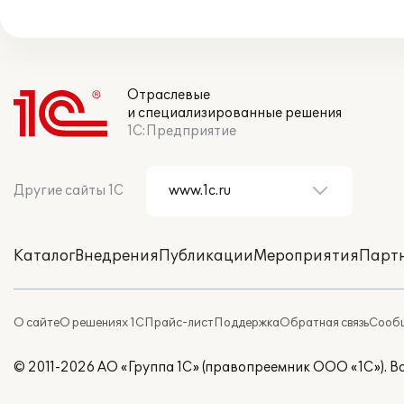
Отраслевые
и специализированные решения
1С:Предприятие
Другие сайты 1С
Каталог
Внедрения
Публикации
Мероприятия
Парт
О сайте
О решениях 1С
Прайс-лист
Поддержка
Обратная связь
Сообщ
© 2011-2026 АО «Группа 1С» (правопреемник ООО «1С»). 