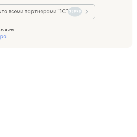
та всеми партнерами "1С"
33998
 задача
ура