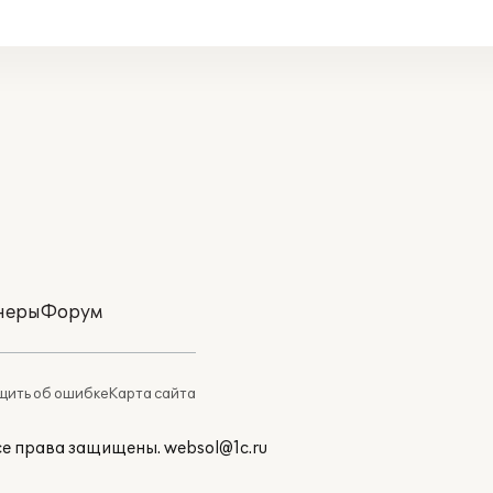
неры
Форум
ить об ошибке
Карта сайта
Все права защищены.
websol@1c.ru