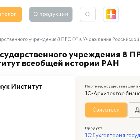
аталог
О продукции
арственного учреждения 8 ПРОФ" в Учреждение Российской
осударственного учреждения 8 П
титут всеобщей истории РАН
аук Институт
Партнер, осуществивший в
1С-Архитектор бизн
Связаться
Д
Продукт
1С:Бухгалтерия госу