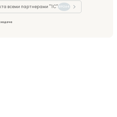
та всеми партнерами "1С"
89264
 задача