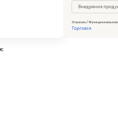
Внедрения продук
Отрасль / Функциональная
Торговля
и: