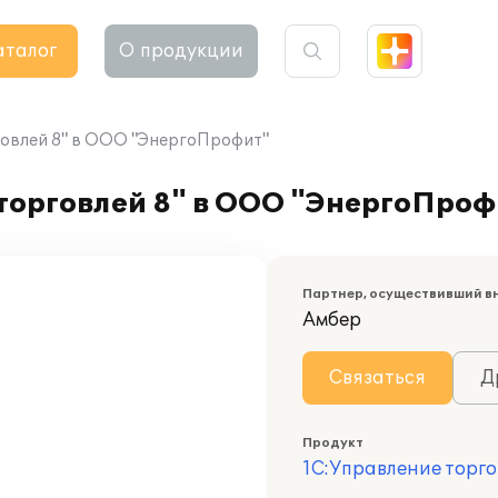
аталог
О продукции
говлей 8" в ООО "ЭнергоПрофит"
торговлей 8" в ООО "ЭнергоПроф
Партнер, осуществивший в
Амбер
Связаться
Д
Продукт
1С:Управление торго