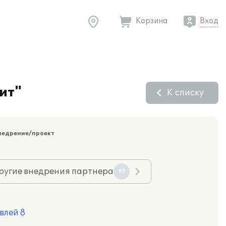
Корзина
Вход
ит"
К списку
недрение/проект
ругие внедрения партнера
97
влей 8