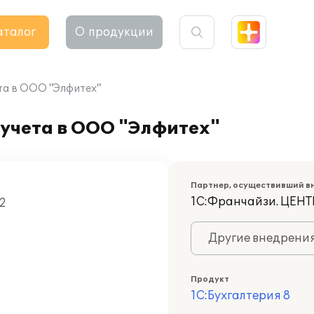
аталог
О продукции
та в ООО "Элфитех"
 учета в ООО "Элфитех"
Партнер, осуществивший в
1С:Франчайзи. ЦЕ
12
Другие внедрени
Продукт
1С:Бухгалтерия 8