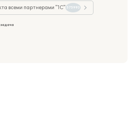
та всеми партнерами "1С"
575993
 задача