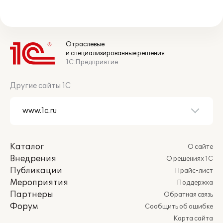
Отраслевые
и специализированные решения
1С:Предприятие
Другие сайты 1С
Каталог
О сайте
Внедрения
О решениях 1С
Публикации
Прайс-лист
Мероприятия
Поддержка
Партнеры
Обратная связь
Форум
Сообщить об ошибке
Карта сайта