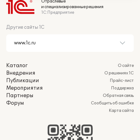
Отраслевые
и специализированные решения
1С:Предприятие
Другие сайты 1С
Каталог
О сайте
Внедрения
О решениях 1С
Публикации
Прайс-лист
Мероприятия
Поддержка
Партнеры
Обратная связь
Форум
Сообщить об ошибке
Карта сайта