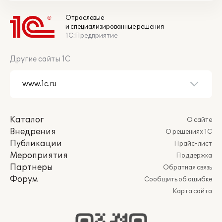
Отраслевые
и специализированные решения
1С:Предприятие
Другие сайты 1С
Каталог
О сайте
Внедрения
О решениях 1С
Публикации
Прайс-лист
Мероприятия
Поддержка
Партнеры
Обратная связь
Форум
Сообщить об ошибке
Карта сайта