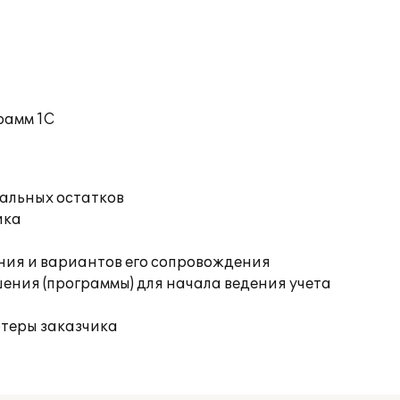
рамм 1С
чальных остатков
ика
ния и вариантов его сопровождения
ения (программы) для начала ведения учета
ютеры заказчика