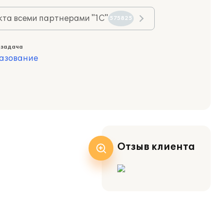
та всеми партнерами "1С"
575825
 задача
азование
Отзыв клиента