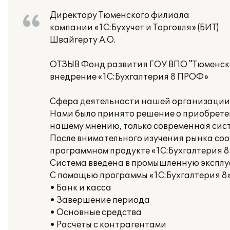
Директору Тюменского филиала
компании «1С:Бухучет и Торговля» (БИТ)
Швайгерту А.О.
ОТЗЫВ Фонд развития ГОУ ВПО "Тюменско
внедрение «1С:Бухгалтерия 8 ПРОФ»
Сфера деятельности нашей организации
Нами было принято решение о приобретен
нашему мнению, только современная сист
После внимательного изучения рынка со
программном продукте «1С:Бухгалтерия 8
Система введена в промышленную эксплуат
С помощью программы «1С:Бухгалтерия 8
• Банк и касса
• Завершение периода
• Основные средства
• Расчеты с контрагентами