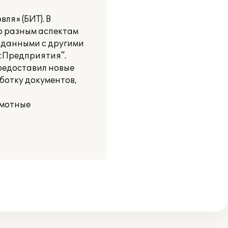
ля» (БИТ). В
о разным аспектам
 данными с другими
С:Предприятия".
предоставил новые
ботку документов,
амотные