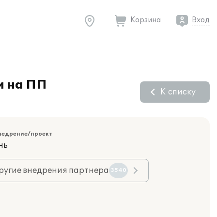
Корзина
Вход
и на ПП
К списку
недрение/проект
нь
ругие внедрения партнера
3540