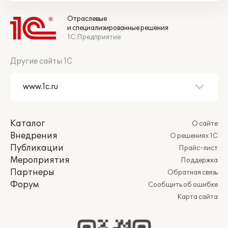
Отраслевые
и специализированные решения
1С:Предприятие
Другие сайты 1С
Каталог
О сайте
Внедрения
О решениях 1С
Публикации
Прайс-лист
Мероприятия
Поддержка
Партнеры
Обратная связь
Форум
Сообщить об ошибке
Карта сайта