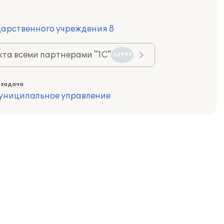
дарственного учреждения 8
та всеми партнерами "1С"
33997
 задача
муниципальное управление