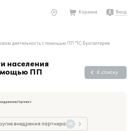
Корзина
Вход
свою деятельность с помощью ПП "1С:Бухгалтерия
ти населения
помощью ПП
К списку
недрение/проект
ругие внедрения партнера
95