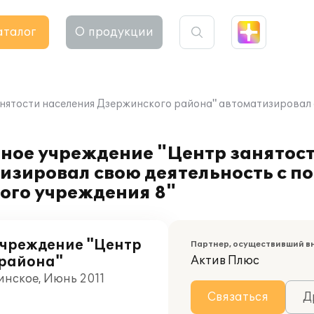
аталог
О продукции
нятости населения Дзержинского района" автоматизировал 
нное учреждение "Центр занятос
изировал свою деятельность с 
ого учреждения 8"
учреждение "Центр
Партнер, осуществивший в
 района"
Актив Плюс
инское, Июнь 2011
Связаться
Д