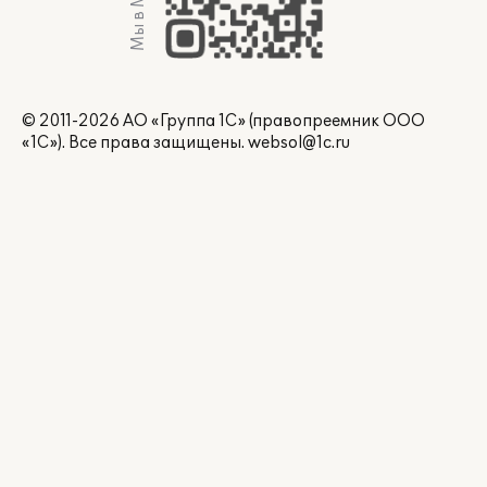
Мы в Max
© 2011-2026 АО «Группа 1С» (правопреемник ООО
«1С»). Все права защищены.
websol@1c.ru