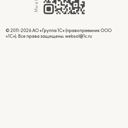
Мы в Max
© 2011-2026 АО «Группа 1С» (правопреемник ООО
«1С»). Все права защищены.
websol@1c.ru