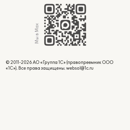
Мы в Max
© 2011-2026 АО «Группа 1С» (правопреемник ООО
«1С»). Все права защищены.
websol@1c.ru