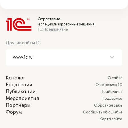
Отраслевые
и специализированные решения
1С:Предприятие
Другие сайты 1С
Каталог
О сайте
Внедрения
О решениях 1С
Публикации
Прайс-лист
Мероприятия
Поддержка
Партнеры
Обратная связь
Форум
Сообщить об ошибке
Карта сайта