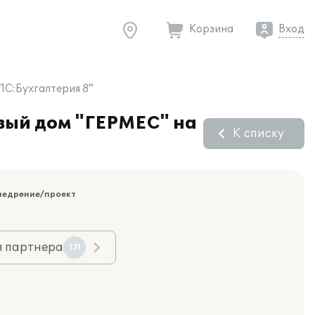
Корзина
Вход
1С:Бухгалтерия 8"
овый дом "ГЕРМЕС" на
К списку
недрение/проект
я партнера
131