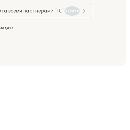
та всеми партнерами "1С"
575686
 задача