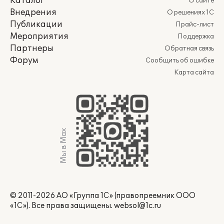
Каталог
О сайте
Внедрения
О решениях 1С
Публикации
Прайс-лист
Мероприятия
Поддержка
Партнеры
Обратная связь
Форум
Сообщить об ошибке
Карта сайта
Мы в Max
© 2011-2026 АО «Группа 1С» (правопреемник ООО
«1С»). Все права защищены.
websol@1c.ru