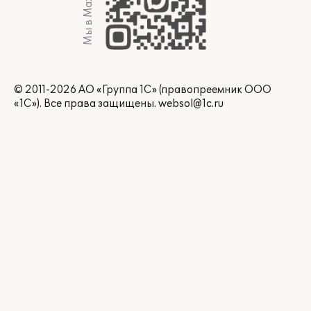
Мы в Max
© 2011-2026 АО «Группа 1С» (правопреемник ООО
«1С»). Все права защищены.
websol@1c.ru