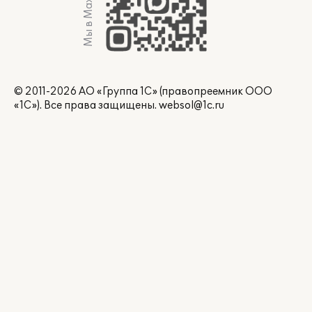
Мы в Max
© 2011-2026 АО «Группа 1С» (правопреемник ООО
«1С»). Все права защищены.
websol@1c.ru