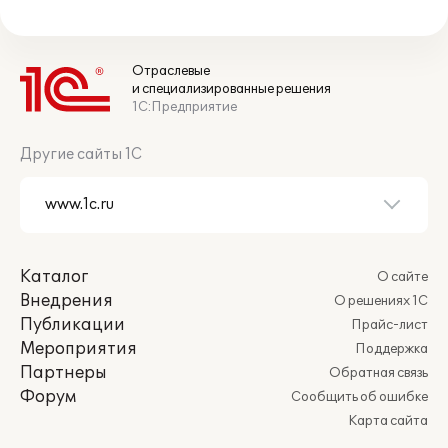
Отраслевые
и специализированные решения
1С:Предприятие
Другие сайты 1С
Каталог
О сайте
Внедрения
О решениях 1С
Публикации
Прайс-лист
Мероприятия
Поддержка
Партнеры
Обратная связь
Форум
Сообщить об ошибке
Карта сайта