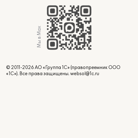
Мы в Max
© 2011-2026 АО «Группа 1С» (правопреемник ООО
«1С»). Все права защищены.
websol@1c.ru