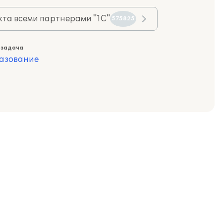
та всеми партнерами "1С"
575825
 задача
азование