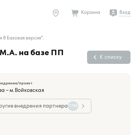
Корзина
Вход
 8 Базовая версия".
М.А. на базе ПП
К списку
недрение/проект
а – м. Войковская
ругие внедрения партнера
7791