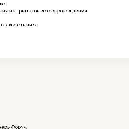
ика
ния и вариантов его сопровождения
ютеры заказчика
неры
Форум