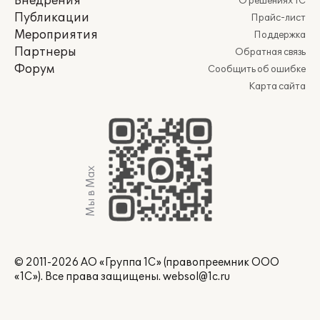
Внедрения
О решениях 1С
Публикации
Прайс-лист
Мероприятия
Поддержка
Партнеры
Обратная связь
Форум
Сообщить об ошибке
Карта сайта
Мы в Max
© 2011-2026 АО «Группа 1С» (правопреемник ООО
«1С»). Все права защищены.
websol@1c.ru