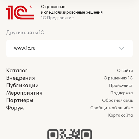
Отраслевые
и специализированные решения
1С:Предприятие
Другие сайты 1С
Каталог
О сайте
Внедрения
О решениях 1С
Публикации
Прайс-лист
Мероприятия
Поддержка
Партнеры
Обратная связь
Форум
Сообщить об ошибке
Карта сайта