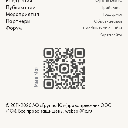
Внедрения
О решениях 1С
Публикации
Прайс-лист
Мероприятия
Поддержка
Партнеры
Обратная связь
Форум
Сообщить об ошибке
Карта сайта
Мы в Max
© 2011-2026 АО «Группа 1С» (правопреемник ООО
«1С»). Все права защищены.
websol@1c.ru