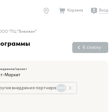
Корзина
Вход
в ООО "ПЦ "Вивижен"
программы
К списку
недрение/проект
фт-Маркет
ругие внедрения партнера
12616