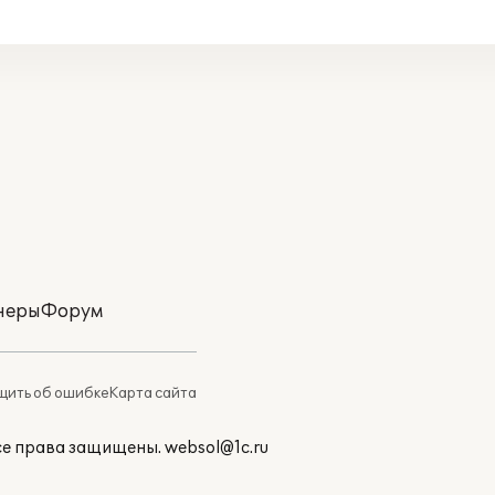
неры
Форум
ить об ошибке
Карта сайта
Все права защищены.
websol@1c.ru