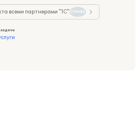
та всеми партнерами "1С"
575686
 задача
слуги