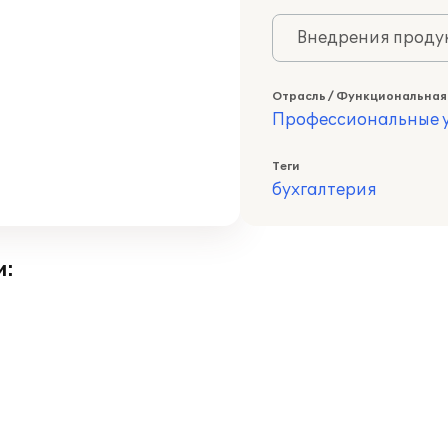
Внедрения продук
Отрасль / Функциональная
Профессиональные у
Теги
бухгалтерия
и: