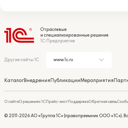
Отраслевые
и специализированные решения
1С:Предприятие
Другие сайты 1С
Каталог
Внедрения
Публикации
Мероприятия
Парт
О сайте
О решениях 1С
Прайс-лист
Поддержка
Обратная связь
Сообщ
© 2011-2026 АО «Группа 1С» (правопреемник ООО «1С»). 