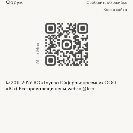
Форум
Сообщить об ошибке
Карта сайта
Мы в Max
© 2011-2026 АО «Группа 1С» (правопреемник ООО
«1С»). Все права защищены.
websol@1c.ru