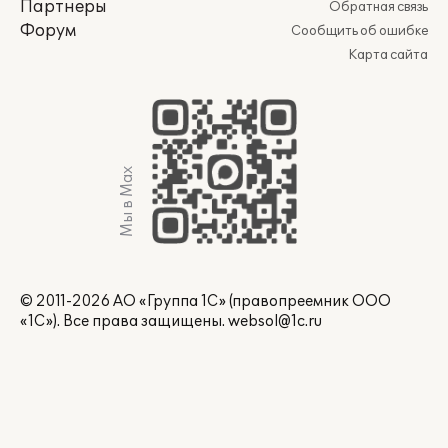
Партнеры
Обратная связь
Форум
Сообщить об ошибке
Карта сайта
Мы в Max
© 2011-2026 АО «Группа 1С» (правопреемник ООО
«1С»). Все права защищены.
websol@1c.ru