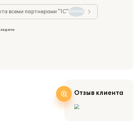
та всеми партнерами "1С"
575930
 задача
Отзыв клиента