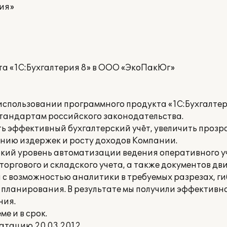
ия»
та «1С:Бухгалтерия 8» в ООО «ЭкоПакЮг»
спользовании программного продукта «1С:Бухгалтери
стандартам российского законодательства.
ь эффективный бухгалтерский учёт, увеличить проз
ению издержек и росту доходов Компании.
кий уровень автоматизации ведения оперативного у
торгового и складского учета, а также документов д
 с возможностью аналитики в требуемых разрезах, г
ланирования. В результате мы получили эффективно
ния.
е и в срок.
атацию 20.03.2012