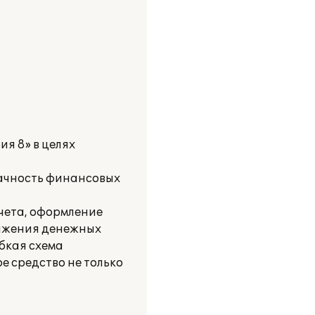
я 8» в целях
рачность финансовых
чета, оформление
вижения денежных
ибкая схема
е средство не только