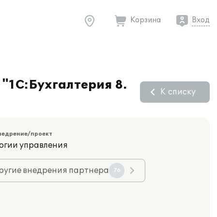
Корзина
Вход
"1С:Бухгалтерия 8.
К списку
недрение/проект
огии управления
ругие внедрения партнера
76