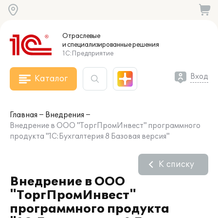
Отраслевые
и специализированные
решения
1С:Предприятие
Вход
Каталог
Главная
Внедрения
Внедрение в ООО "ТоргПромИнвест" программного
продукта "1С:Бухгалтерия 8 Базовая версия"
К списку
Внедрение в ООО
"ТоргПромИнвест"
программного продукта