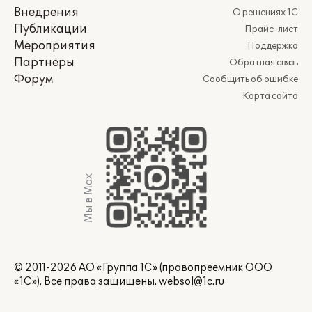
Внедрения
О решениях 1С
Публикации
Прайс-лист
Мероприятия
Поддержка
Партнеры
Обратная связь
Форум
Сообщить об ошибке
Карта сайта
Мы в Max
© 2011-2026 АО «Группа 1С» (правопреемник ООО
«1С»). Все права защищены.
websol@1c.ru