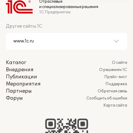
Отраслевые
и специализированные решения
1С:Предприятие
Другие сайты 1С
Каталог
О сайте
Внедрения
О решениях 1С
Публикации
Прайс-лист
Мероприятия
Поддержка
Партнеры
Обратная связь
Форум
Сообщить об ошибке
Карта сайта