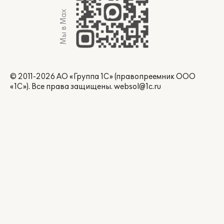
Мы в Max
© 2011-2026 АО «Группа 1С» (правопреемник ООО
«1С»). Все права защищены.
websol@1c.ru