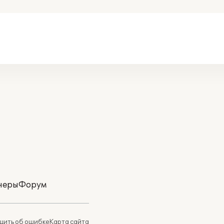
неры
Форум
ить об ошибке
Карта сайта