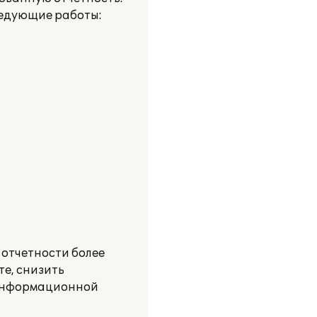
ледующие работы:
:
отчетности более
те, снизить
 информационной