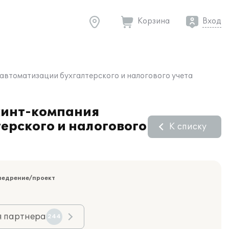
Корзина
Вход
 автоматизации бухгалтерского и налогового учета
кинт-компания
ерского и налогового
К списку
недрение/проект
я партнера
244