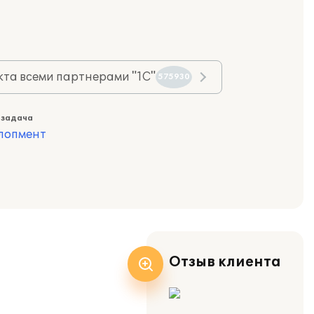
та всеми партнерами "1С"
575930
 задача
лопмент
Отзыв клиента