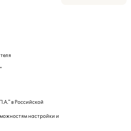
ателя
"
.А." в Российской
зможностям настройки и