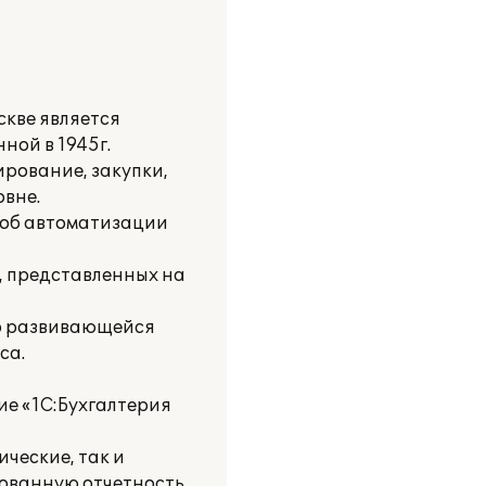
скве является
ной в 1945г.
рование, закупки,
вне.
 об автоматизации
, представленных на
но развивающейся
са.
ие «1С:Бухгалтерия
ческие, так и
ованную отчетность.