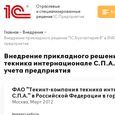
Отраслевые
К
и специализированные
решения
1С:Предприятие
Главная
Внедрения
Внедрение прикладного решения "1С:Бухгалтерия 8" в ФАО
предприятия
Внедрение прикладного решени
текника интернационале С.П.А.
учета предприятия
ФАО "Текинт-компания текника ин
С.П.А." в Российской Федерации в го
Москва, Март 2012
Вариант работы