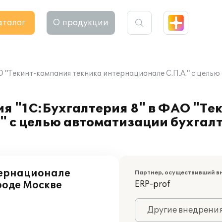
аталог
О продукции
 "Текинт-компания текника интернационале С.П.А." с целью
я "1С:Бухгалтерия 8" в ФАО "Те
" с целью автоматизации бухгалт
тернационале
Партнер, осуществивший в
роде Москве
ERP-prof
Другие внедрени