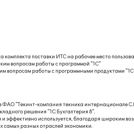
а комплекта поставки ИТС на рабочее место пользов
ким вопросам работы с программой "1С"
им вопросам работы с программными продуктами "1С
 в ФАО "Текинт-компания текника интернационале С.П
кладного решения "1С:Бухгалтерия 8".
 и эффективно используется, благодаря широким во
х самых разных отраслей экономики.