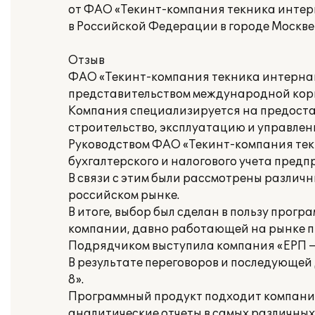
от ФАО «Текинт-компания текника интер
в Российской Федерации в городе Москве
Отзыв
ФАО «Текинт-компания текника интернаци
представительством международной корпо
Компания специализируется на предоста
строительство, эксплуатацию и управле
Руководством ФАО «Текинт-компания тек
бухгалтерского и налогового учета предп
В связи с этим были рассмотрены разли
российском рынке.
В итоге, выбор был сделан в пользу про
компании, давно работающей на рынке п
Подрядчиком выступила компания «ЕРП –
В результате переговоров и последующе
8».
Программный продукт подходит компании 
аналитические отчеты в самых различны