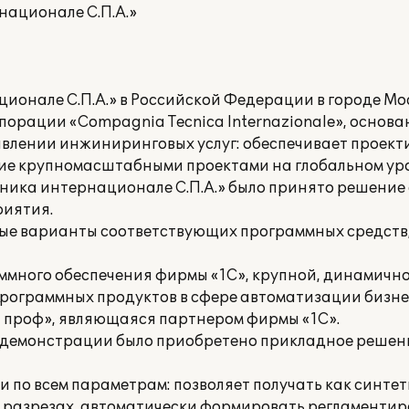
национале С.П.А.»
онале С.П.А.» в Российской Федерации в городе Мо
рации «Compagnia Tecnica Internazionale», основан
влении инжиниринговых услуг: обеспечивает проекти
ние крупномасштабными проектами на глобальном уро
ника интернационале С.П.А.» было принято решение
риятия.
чные варианты соответствующих программных средств
граммного обеспечения фирмы «1С», крупной, динамич
рограммных продуктов в сфере автоматизации бизне
 проф», являющаяся партнером фирмы «1С».
й демонстрации было приобретено прикладное решен
по всем параметрам: позволяет получать как синтети
х разрезах, автоматически формировать регламентир