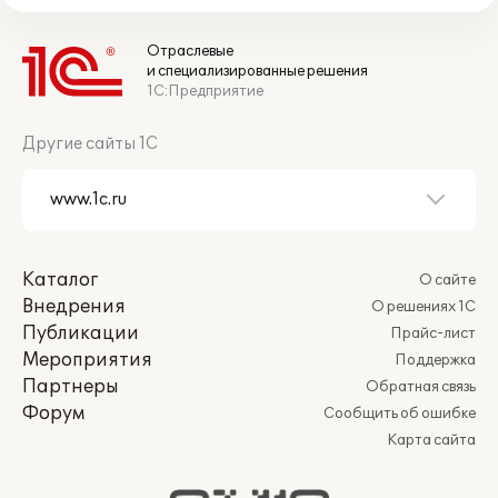
Отраслевые
и специализированные решения
1С:Предприятие
Другие сайты 1С
Каталог
О сайте
Внедрения
О решениях 1С
Публикации
Прайс-лист
Мероприятия
Поддержка
Партнеры
Обратная связь
Форум
Сообщить об ошибке
Карта сайта