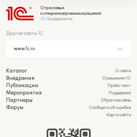
Отраслевые
и специализированные решения
1С:Предприятие
Другие сайты 1С
Каталог
О сайте
Внедрения
О решениях 1С
Публикации
Прайс-лист
Мероприятия
Поддержка
Партнеры
Обратная связь
Форум
Сообщить об ошибке
Карта сайта