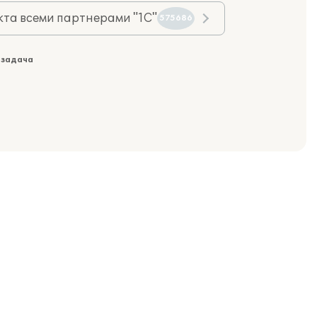
та всеми партнерами "1С"
575686
 задача