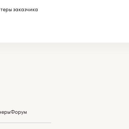
ютеры заказчика
неры
Форум