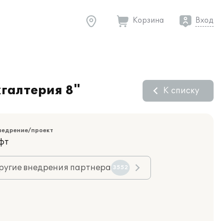
Корзина
Вход
галтерия 8"
К списку
недрение/проект
фт
ругие внедрения партнера
3552