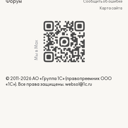
Форум
Сообщить об ошибке
Карта сайта
Мы в Max
© 2011-2026 АО «Группа 1С» (правопреемник ООО
«1С»). Все права защищены.
websol@1c.ru