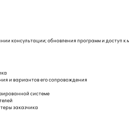
инии консультации; обновления программ и доступ к 
ика
ния и вариантов его сопровождения
изированной системе
телей
ютеры заказчика