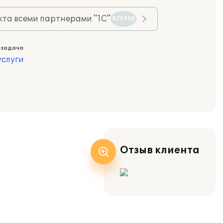
та всеми партнерами "1С"
575930
 задача
слуги
Отзыв клиента