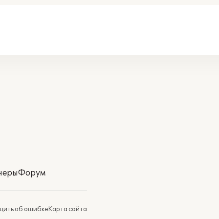
неры
Форум
ить об ошибке
Карта сайта