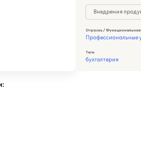
Внедрения продук
Отрасль / Функциональная
Профессиональные у
Теги
бухгалтерия
и: