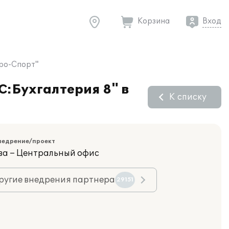
Корзина
Вход
Про-Спорт"
С:Бухгалтерия 8" в
К списку
недрение/проект
ва – Центральный офис
ругие внедрения партнера
29151