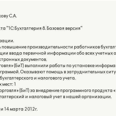
ову С.А.
а "1С:Бухгалтерия 8. Базовая версия"
зации.
 повышение производительности работников бухгал
ации ввода первичной информации обо всех учетных 
ктронных документов.
говля» (БиТ) выполнили работы по установке информ
ограммой. Оказывают помощь в затруднительных ситу
ухгалтерского и налогового учета.
мест: 1
рговля» (БиТ) за внедрение программного продукта «
алтерский и налоговый учет в нашей организации.
 14 марта 2012г.