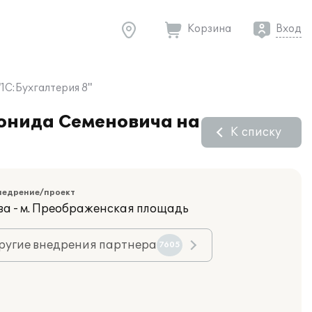
Корзина
Вход
1С:Бухгалтерия 8"
еонида Семеновича на
К списку
недрение/проект
ва - м. Преображенская площадь
ругие внедрения партнера
7605