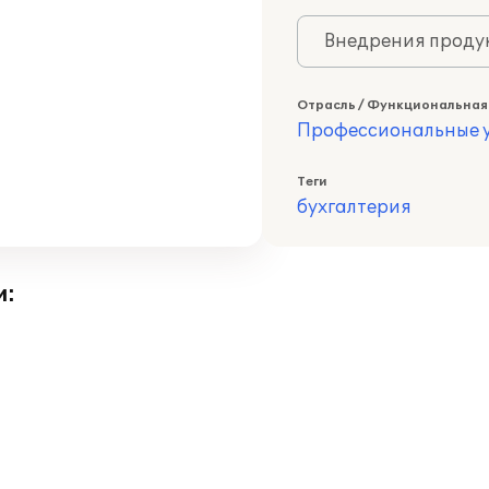
Внедрения продук
Отрасль / Функциональная
Профессиональные у
Теги
бухгалтерия
и: