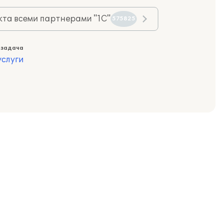
та всеми партнерами "1С"
575825
 задача
слуги