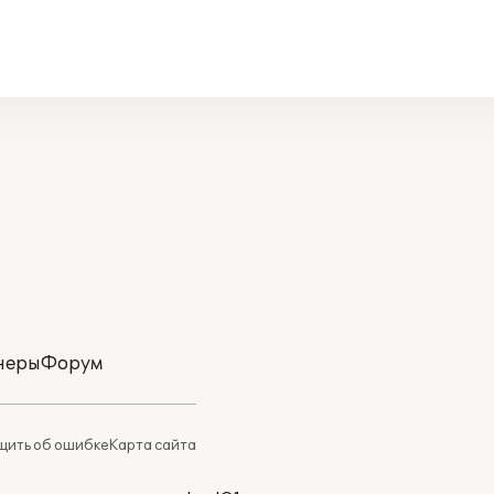
неры
Форум
ить об ошибке
Карта сайта