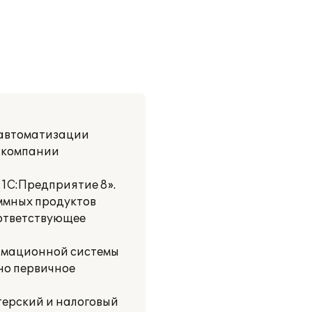
 автоматизации
в компании
1С:Предприятие 8».
ммных продуктов
оответствующее
ормационной системы
ено первичное
ерский и налоговый