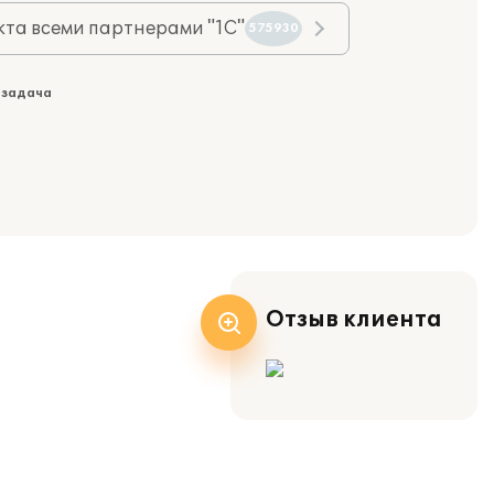
та всеми партнерами "1С"
575930
 задача
Отзыв клиента