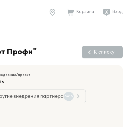
Корзина
Вход
рт Профи"
К списку
недрение/проект
нь
ругие внедрения партнера
5616