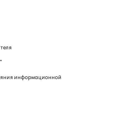
ателя
"
тояния информационной