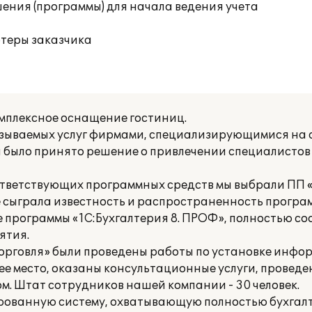
ения (программы) для начала ведения учета
ютеры заказчика
мплексное оснащение гостиниц.
азываемых услуг фирмами, специализирующимися на
я было принято решение о привлечении специалисто
ответствующих программных средств мы выбрали ПП «
 сыграла известность и распространенность програ
 программы «1С:Бухгалтерия 8. ПРОФ», полностью с
ятия.
Торговля» были проведены работы по установке инф
чее место, оказаны консультационные услуги, провед
м. Штат сотрудников нашей компании - 30 человек.
рованную систему, охватывающую полностью бухгалт