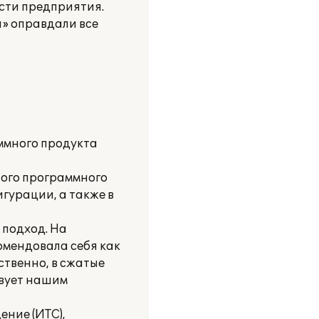
ости предприятия.
я» оправдали все
ммного продукта
ного программного
гурации, а также в
 подход. На
омендовала себя как
ственно, в сжатые
твует нашим
ние (ИТС),