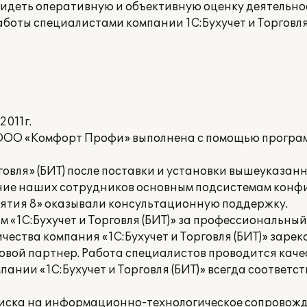
 видеть оперативную и объективную оценку деятельн
работы специалистами компании 1С:Бухучет и Торговл
2011г.
ООО «Комфорт Профи» выполнена c помощью програ
говля» (БИТ) после поставки и установки вышеуказан
ние наших сотрудников основным подсистемам конфи
иятия 8» оказывали консультационную поддержку.
«1С:Бухучет и Торговля (БИТ)» за профессиональный
ества компания «1С:Бухучет и Торговля (БИТ)» зарек
вой партнер. Работа специалистов проводится каче
пании «1С:Бухучет и Торговля (БИТ)» всегда соответс
иска на информационно-технологическое сопровожде