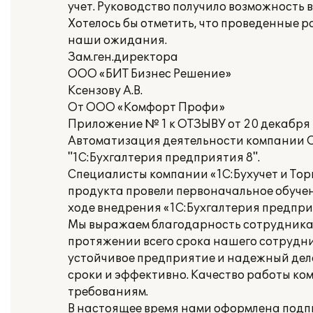
учет. Руководство получило возможность
Хотелось бы отметить, что проведенные 
наши ожидания.
Зам.ген.директора
ООО «БИТ Бизнес Решение»
Ксензову А.В.
От ООО «Комфорт Профи»
Приложение № 1 к ОТЗЫВУ от 20 декабря 
Автоматизация деятельности компании 
"1С:Бухгалтерия предприятия 8".
Специалисты компании «1С:Бухучет и Тор
продукта провели первоначальное обуче
ходе внедрения «1С:Бухгалтерия предпр
Мы выражаем благодарность сотрудникам 
протяжении всего срока нашего сотруднич
устойчивое предприятие и надежный дело
сроки и эффективно. Качество работы ком
требованиям.
В настоящее время нами оформлена подп