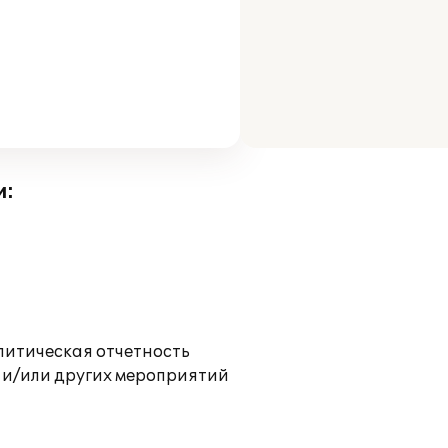
и:
литическая отчетность
 и/или других мероприятий