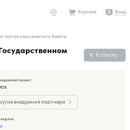
Корзина
Вход
м театре классического балета
 Государственном
К списку
недрение/проект
еса
ругие внедрения партнера
 задача
ы