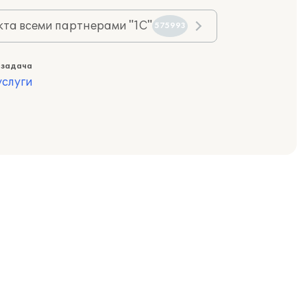
та всеми партнерами "1С"
575993
 задача
слуги