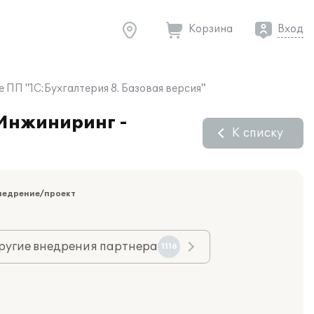
Корзина
Вход
 ПП "1С:Бухгалтерия 8. Базовая версия"
 Инжиниринг -
К списку
недрение/проект
ругие внедрения партнера
1116