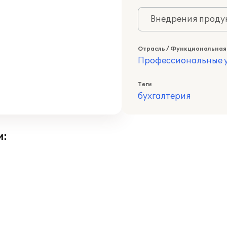
Внедрения продук
Отрасль / Функциональная
Профессиональные у
Теги
бухгалтерия
и: