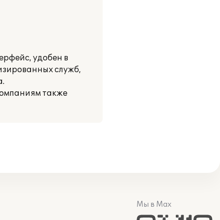
ерфейс, удобен в
изированных служб,
.
компаниям также
Мы в Max