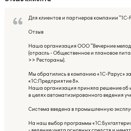
Для клиентов и партнеров компании "1С-
Отзыв
Наша организация ООО "Вечерние мело
(отрасль - Общественное и плановое пит
>> Рестораны).
Мы обратились в компанию «1С-Рарус» з
«1С:Предприятие 8».
Наша организация приняла решение об ис
в целях автоматизированного ведения уч
Система введена в промышленную эксплу
На наш выбор программы «1С:Бухгалтери
- ведение учета основных средств и нема