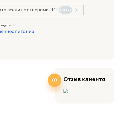
та всеми партнерами "1С"
575825
 задача
венное питание
Отзыв клиента