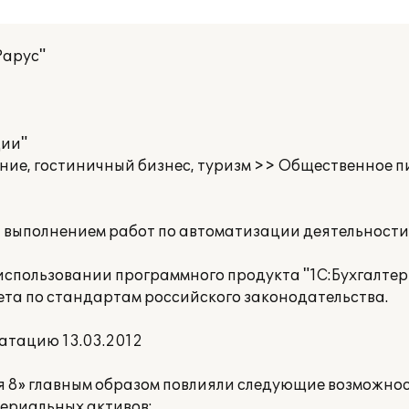
Рарус"
дии"
ание, гостиничный бизнес, туризм >> Общественное 
а выполнением работ по автоматизации деятельност
пользовании программного продукта "1С:Бухгалтери
ета по стандартам российского законодательства.
атацию 13.03.2012
я 8» главным образом повлияли следующие возможнос
териальных активов;