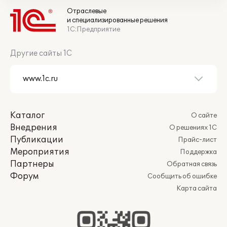
Отраслевые
и специализированные решения
1С:Предприятие
Другие сайты 1С
Каталог
О сайте
Внедрения
О решениях 1С
Публикации
Прайс-лист
Мероприятия
Поддержка
Партнеры
Обратная связь
Форум
Сообщить об ошибке
Карта сайта